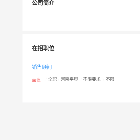
公司简介
在招职位
销售顾问
/
全职
/
河南平舆
/
不限要求
/
不限
面议