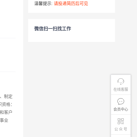
温馨提示:
请投递简历后可见
微信扫一扫找工作
在线客服
4、制定
职资格：
会员中心
源和客户
事业
公 众 号