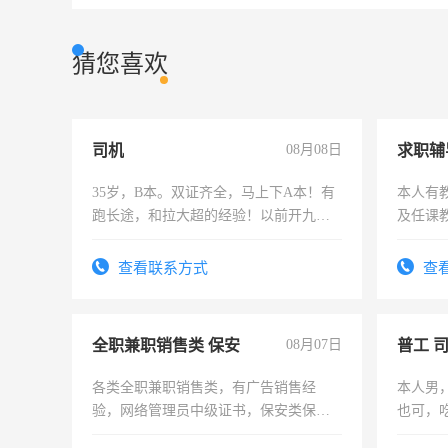
猜您喜欢
司机
08月08日
求职辅
35岁，B本。双证齐全，马上下A本！有
本人有
跑长途，和拉大超的经验！以前开九米
及任课
六，渣土车
师，求
查看联系方式
查
全职兼职销售类 保安
08月07日
普工 
各类全职兼职销售类，有广告销售经
本人男
验，网络管理员中级证书，保安类保安
也可，
队长，形象岗或幼儿园保安，维修水电
勿扰