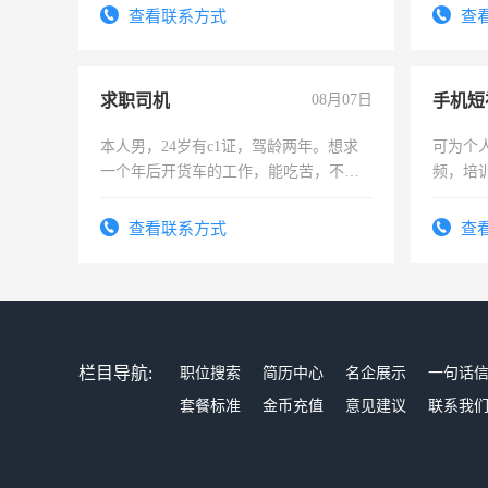
有高低压电工证和十几年工作经验
查看联系方式
查
求职司机
08月07日
本人男，24岁有c1证，驾龄两年。想求
可为个
一个年后开货车的工作，能吃苦，不怕
频，培
加班。
可为个
频，培
查看联系方式
查
音！你
成为拍
栏目导航:
职位搜索
简历中心
名企展示
一句话
套餐标准
金币充值
意见建议
联系我