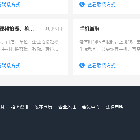
号同微信
看联系方式
查看联系方式
手机短视频拍摄、剪辑、抖音快手
08月07日
手机兼职
人、门店、单位、企业拍摄短视
没有时间地点限制，上班族，
训手机拍摄剪辑，教你玩转抖音
生党都可，只要你有手机，有
人、门店、单位、企业拍摄短视
间，一单一结，一天二三十不
训手机拍摄剪辑，教你玩转抖
勤快的四五十，每天挣零花钱
看联系方式
查看联系方式
也可以成为拍摄达人！你也可以
摄达人！
信息
招聘资讯
发布简历
企业入驻
会员中心
法律申明
们