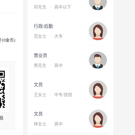
邓先生
·
高中以下
行政/后勤
范女士
·
大专
10金币)
营业员
男先生
·
高中
文员
王女士
·
中专/技校
文员
息
林女士
·
高中