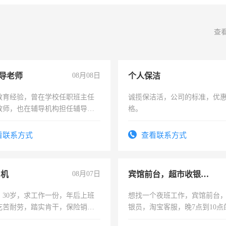
查
导老师
08月08日
个人保洁
教育经验，曾在学校任职班主任
诚揽保洁活，公司的标准，优
教师，也在辅导机构担任辅导教
格。
周一至周五辅导老师的工作
看联系方式
查看联系方式
司机
08月07日
宾馆前台，超市收银员，淘宝客服
，30岁，求工作一份，年后上班
想找一个夜班工作，宾馆前台
吃苦耐劳，踏实肯干，保险销售
银员，淘宝客服，晚7点到10点
工，麻烦看到的老板加我微信