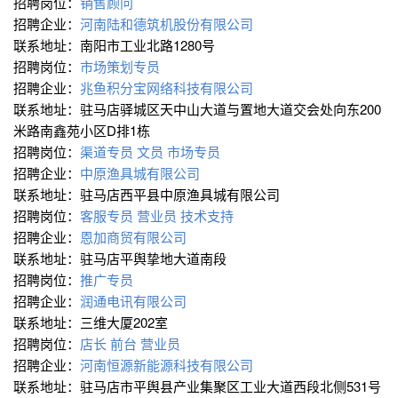
招聘岗位：
销售顾问
招聘企业：
河南陆和德筑机股份有限公司
联系地址：南阳市工业北路1280号
招聘岗位：
市场策划专员
招聘企业：
兆鱼积分宝网络科技有限公司
联系地址：驻马店驿城区天中山大道与置地大道交会处向东200
米路南鑫苑小区D排1栋
招聘岗位：
渠道专员
文员
市场专员
招聘企业：
中原渔具城有限公司
联系地址：驻马店西平县中原渔具城有限公司
招聘岗位：
客服专员
营业员
技术支持
招聘企业：
恩加商贸有限公司
联系地址：驻马店平舆挚地大道南段
招聘岗位：
推广专员
招聘企业：
润通电讯有限公司
联系地址：三维大厦202室
招聘岗位：
店长
前台
营业员
招聘企业：
河南恒源新能源科技有限公司
联系地址：驻马店市平舆县产业集聚区工业大道西段北侧531号