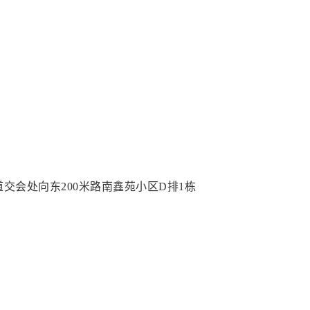
交会处向东200米路南鑫苑小区D排1栋