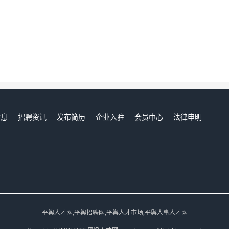
信息
招聘资讯
发布简历
企业入驻
会员中心
法律申明
们
平舆人才网,平舆招聘网,平舆人才市场,平舆人事人才网